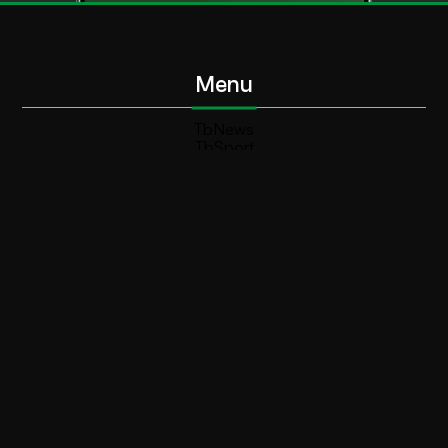
Menu
TbNews
TbSport
Programmi Tb
Diretta Tv (On Air)
Contatti
Invia segnalazione
Contatti
+39 0364 532727
info@teleboario.tv
Social