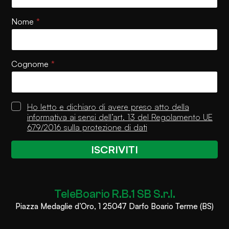
i
c
Nome
*
y
*
P
o
Cognome
*
l
i
c
y
P
Ho letto e dichiaro di avere preso atto della
r
informativa ai sensi dell’art. 13 del Regolamento UE
i
679/2016 sulla protezione di dati
v
a
ISCRIVITI
c
y
P
o
TeleBoario R.B.1 SB S.r.l.
l
i
Piazza Medaglie d’Oro, 1 25047 Darfo Boario Terme (BS)
c
y