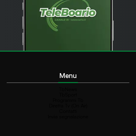
Menu
TbNews
TbSport
Programmi Tb
Diretta Tv (On Air)
Contatti
Invia segnalazione