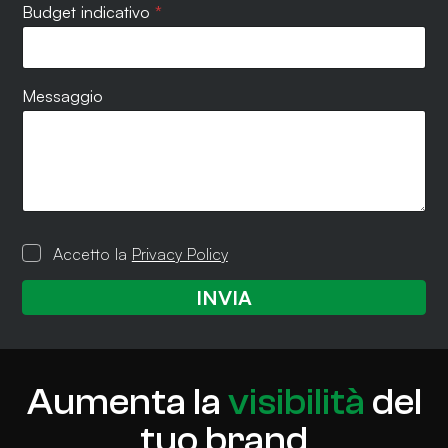
Budget indicativo
*
Messaggio
P
Accetto la
Privacy Policy
r
i
v
INVIA
a
c
y
P
o
Aumenta la
visibilità
del
l
i
tuo brand
c