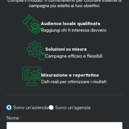
Compila il modulo: ti contatteremo per costruire insieme la
campagna più adatta ai tuoi obiettivi.
Audience locale qualificata
Raggiungi chi ti interessa davvero
Soluzioni su misura
Campagne efficaci e flessibili
Misurazione e reportistica
Dati reali per ottimizzare i risultati
T
Sono un'azienda
Sono un'agenzia
i
p
Nome
*
o
l