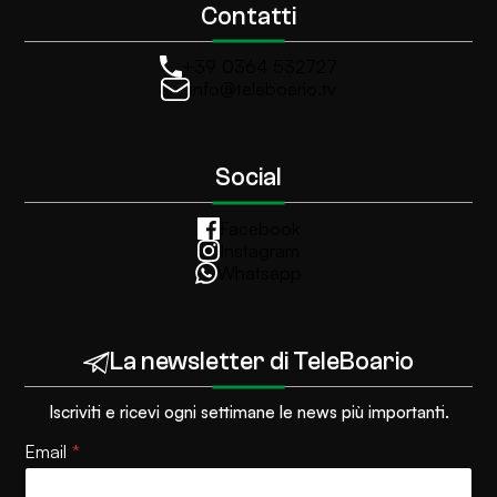
Contatti
+39 0364 532727
info@teleboario.tv
Social
Facebook
Instagram
Whatsapp
La newsletter di TeleBoario
Iscriviti e ricevi ogni settimane le news più importanti.
Email
P
*
o
l