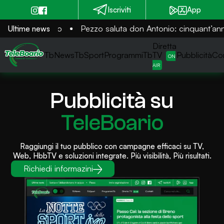
Home
Iscriviti
App
TbNews
TbSport
ina Grasso
Pezzo saluta don Antonio: cinquant’anni al ser
Ultime news
Programmi Tb
Diretta Tv (On Air)
Diretta
Pubblicità
TbNews
TbSport
ProgrammiTb
TV
Pubblicità
Con
Contatti
Invia segnalazione
Pubblicità su
TeleBoario
Raggiungi il tuo pubblico con campagne efficaci su TV,
Web, HbbTV e soluzioni integrate. Più visibilità, Più risultati.
Richiedi informazini