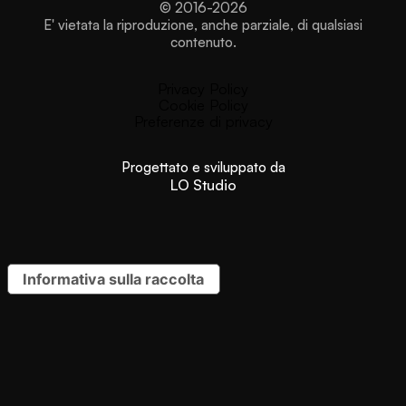
*
© 2016-2026
E' vietata la riproduzione, anche parziale, di qualsiasi
contenuto.
Privacy Policy
Cookie Policy
Preferenze di privacy
Progettato e sviluppato da
LO Studio
Informativa sulla raccolta