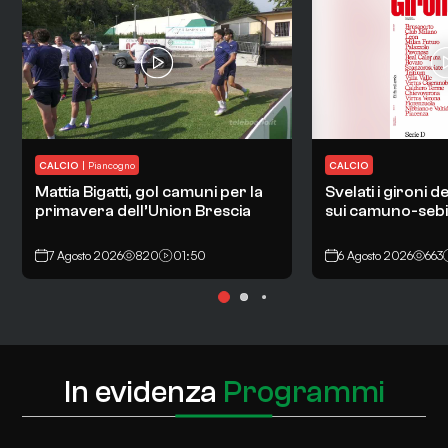
CALCIO
|
Piancogno
CALCIO
Mattia Bigatti, gol camuni per la
Svelati i gironi d
primavera dell’Union Brescia
sui camuno-sebin
7 Agosto 2026
820
01:50
6 Agosto 2026
663
In evidenza
Programmi