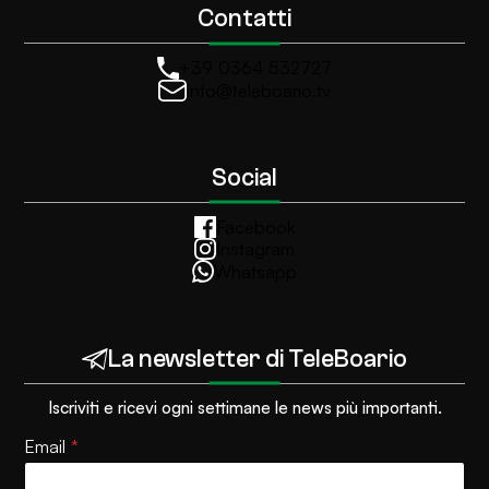
Contatti
+39 0364 532727
info@teleboario.tv
Social
Facebook
Instagram
Whatsapp
La newsletter di TeleBoario
Iscriviti e ricevi ogni settimane le news più importanti.
P
Email
*
r