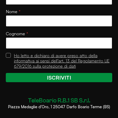
i
v
a
Nome
*
c
y
P
o
Cognome
*
l
i
c
y
P
Ho letto e dichiaro di avere preso atto della
E
r
informativa ai sensi dell’art. 13 del Regolamento UE
m
i
679/2016 sulla protezione di dati
a
v
i
a
ISCRIVITI
l
c
y
P
o
TeleBoario R.B.1 SB S.r.l.
l
i
Piazza Medaglie d’Oro, 1 25047 Darfo Boario Terme (BS)
c
y