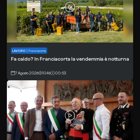
LAVORO
|
Franciacorta
Fa caldo? In Franciacorta la vendemmia è notturna
7 Agosto 2026
1046
00:53