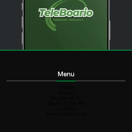
Menu
TbNews
TbSport
Programmi Tb
Diretta Tv (On Air)
Contatti
Invia segnalazione