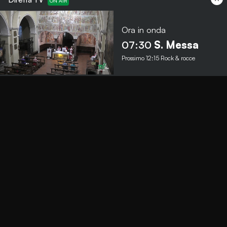
Ora in onda
Menu
07:30
S. Messa
Prossimo
12:15
Rock & rocce
TbNews
TbSport
Programmi Tb
Diretta Tv (On Air)
Contatti
Invia segnalazione
Contatti
+39 0364 532727
info@teleboario.tv
Social