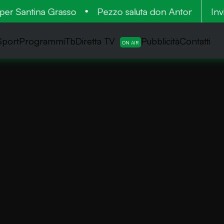
r Santina Grasso
Pezzo saluta don Antonio: cinquant
Inv
Sport
ProgrammiTb
Diretta TV
Pubblicità
Contatti