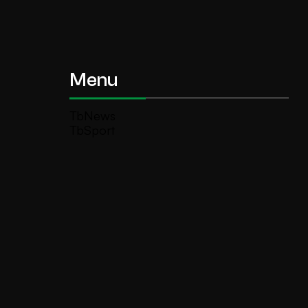
Menu
TbNews
TbSport
Programmi Tb
Diretta Tv (On Air)
Contatti
Invia segnalazione
TeleBoario R.B.1 SB S.r.l.
Piazza Medaglie d’Oro, 1 25047 Darfo
Boario Terme (BS)