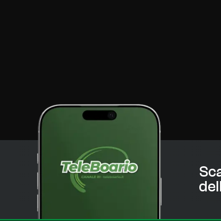
Sca
del