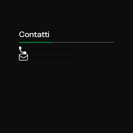
Contatti
+39 0364 532727
info@teleboario.tv
La newsletter di TeleBoario
Iscriviti e ricevi ogni settimane le news più import