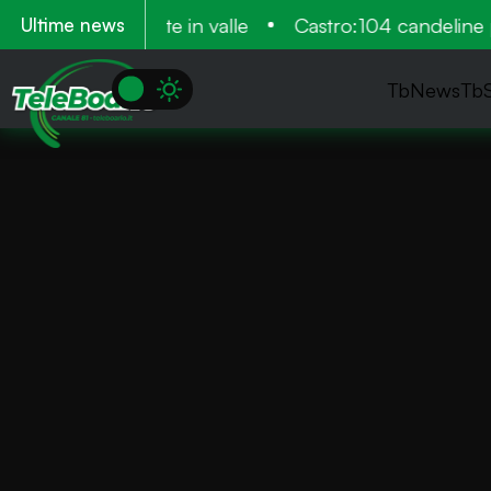
, venne più volte in valle
Castro:104 candeline pe
Ultime news
TbNews
Tb