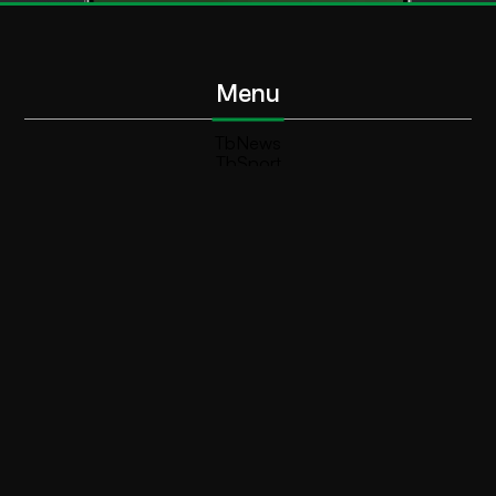
Menu
TbNews
TbSport
Programmi Tb
Diretta Tv (On Air)
Contatti
Invia segnalazione
Contatti
+39 0364 532727
info@teleboario.tv
Social