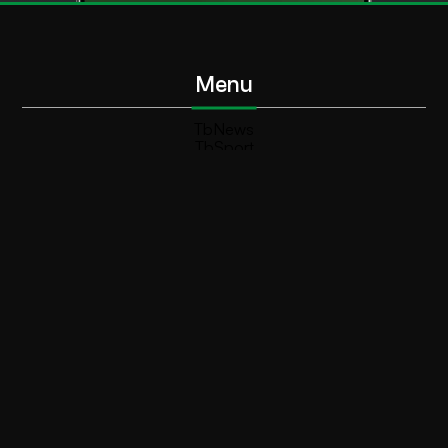
Menu
TbNews
TbSport
Programmi Tb
Diretta Tv (On Air)
Contatti
Invia segnalazione
Contatti
+39 0364 532727
info@teleboario.tv
Social