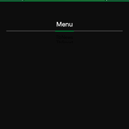
Menu
TbNews
TbSport
Programmi Tb
Diretta Tv (On Air)
Contatti
Invia segnalazione
Contatti
+39 0364 532727
info@teleboario.tv
Social