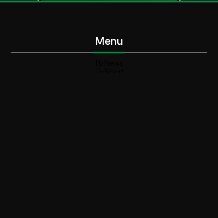
Menu
TbNews
TbSport
Programmi Tb
Diretta Tv (On Air)
Contatti
Invia segnalazione
Contatti
+39 0364 532727
info@teleboario.tv
Social