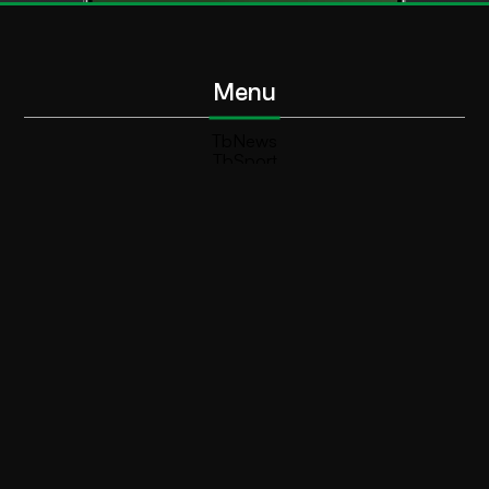
Menu
TbNews
TbSport
Programmi Tb
Diretta Tv (On Air)
Contatti
Invia segnalazione
Contatti
+39 0364 532727
info@teleboario.tv
Social