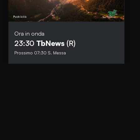
Ora in onda
Social
23:30
TbNews
(R)
Facebook
Prossimo
07:30
S. Messa
Instagram
Whatsapp
anti.