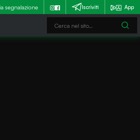
tturna
ia segnalazione
Emergenza alghe: Iseo stanzia un contributo
Iscriviti
App