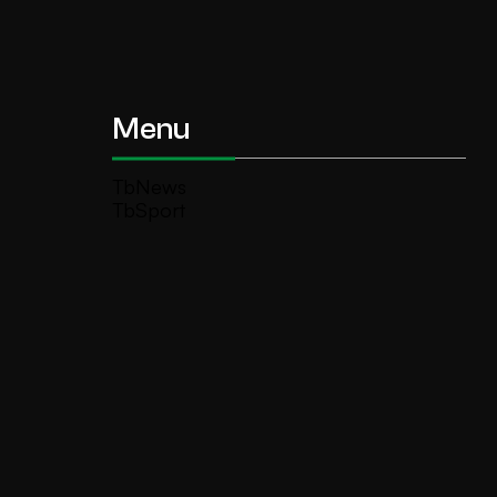
Menu
TbNews
TbSport
Programmi Tb
Diretta Tv (On Air)
Contatti
Invia segnalazione
TeleBoario R.B.1 SB S.r.l.
Piazza Medaglie d’Oro, 1 25047 Darfo
Boario Terme (BS)