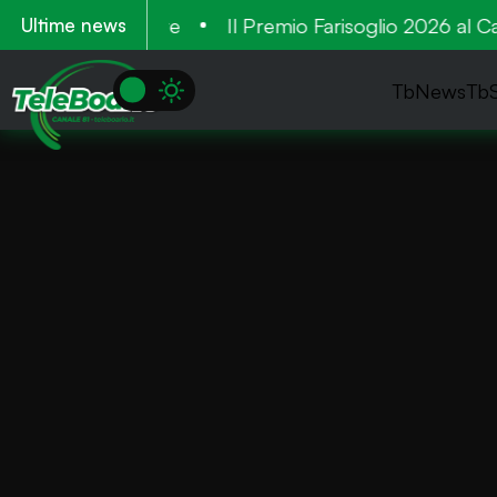
tieri a settembre
Il Premio Farisoglio 2026 al Cardi
Ultime news
TbNews
Tb