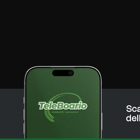
Sca
del