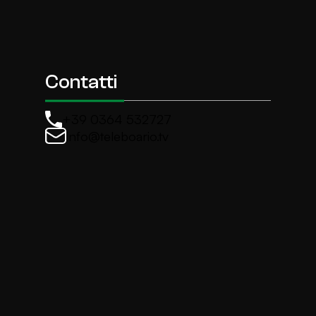
Contatti
+39 0364 532727
info@teleboario.tv
La newsletter di TeleBoario
Iscriviti e ricevi ogni settimane le news più import