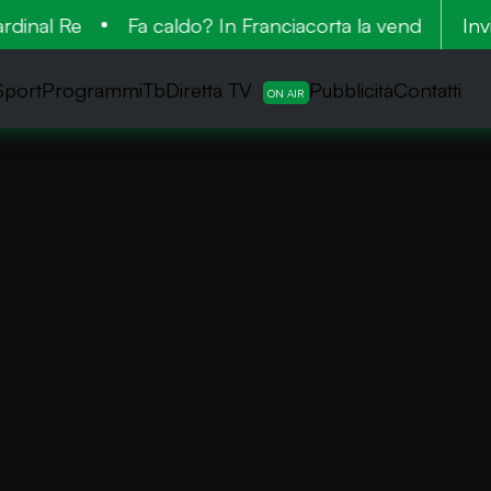
nal Re
Fa caldo? In Franciacorta la vendemmia è no
Inv
Sport
ProgrammiTb
Diretta TV
Pubblicità
Contatti