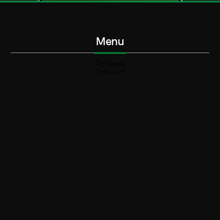
Menu
TbNews
TbSport
Programmi Tb
Diretta Tv (On Air)
Contatti
Invia segnalazione
Contatti
+39 0364 532727
info@teleboario.tv
Social