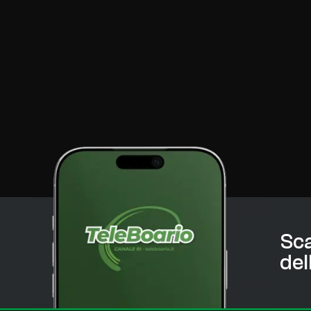
Sca
del