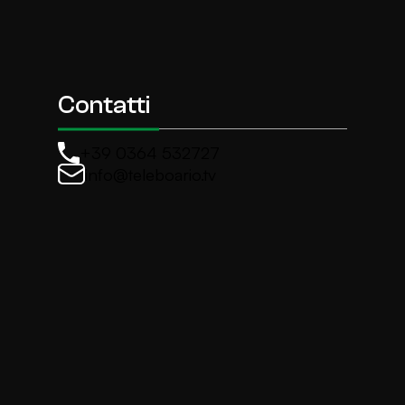
Contatti
+39 0364 532727
info@teleboario.tv
La newsletter di TeleBoario
Iscriviti e ricevi ogni settimane le news più import