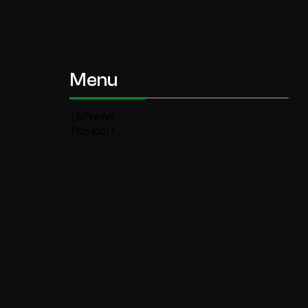
Menu
TbNews
TbSport
Programmi Tb
Diretta Tv (On Air)
Contatti
Invia segnalazione
TeleBoario R.B.1 SB S.r.l.
Piazza Medaglie d’Oro, 1 25047 Darfo
Boario Terme (BS)