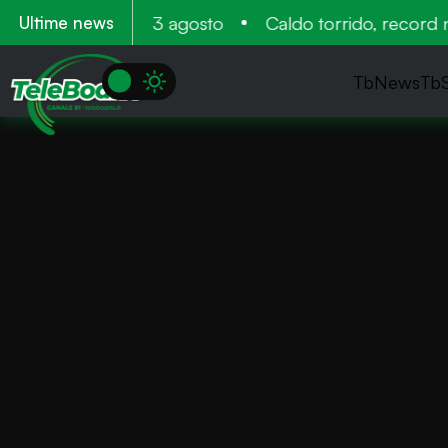
amento 11 12 e 13 agosto
Caldo torrido, record neg
Ultime news
TbNews
Tb