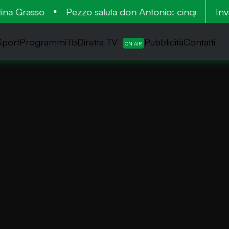
na Grasso
Pezzo saluta don Antonio: cinquant’anni a
Inv
Sport
ProgrammiTb
Diretta TV
Pubblicità
Contatti