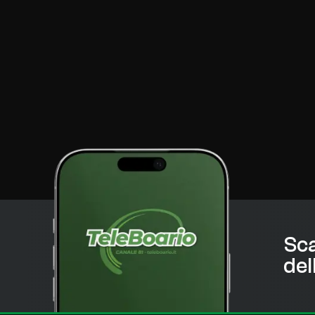
Sca
del