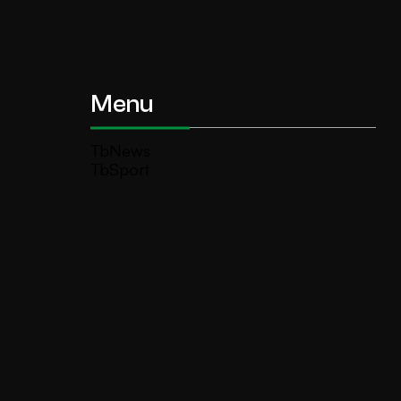
Menu
TbNews
TbSport
Programmi Tb
Diretta Tv (On Air)
Contatti
Invia segnalazione
TeleBoario R.B.1 SB S.r.l.
Piazza Medaglie d’Oro, 1 25047 Darfo
Boario Terme (BS)