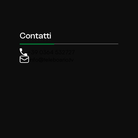
Contatti
+39 0364 532727
info@teleboario.tv
La newsletter di TeleBoario
Iscriviti e ricevi ogni settimane le news più import