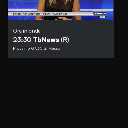
Ora in onda
Social
23:30
TbNews
(R)
Facebook
Prossimo
07:30
S. Messa
Instagram
Whatsapp
anti.