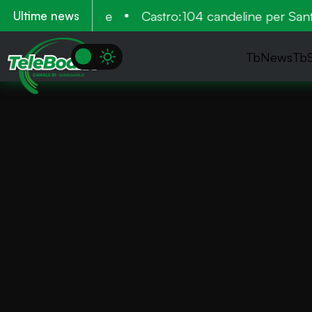
più volte in valle
Castro:104 candeline per Santi
Ultime news
TbNews
Tb