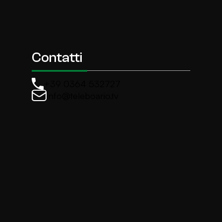
Contatti
+39 0364 532727
info@teleboario.tv
La newsletter di TeleBoario
Iscriviti e ricevi ogni settimane le news più import