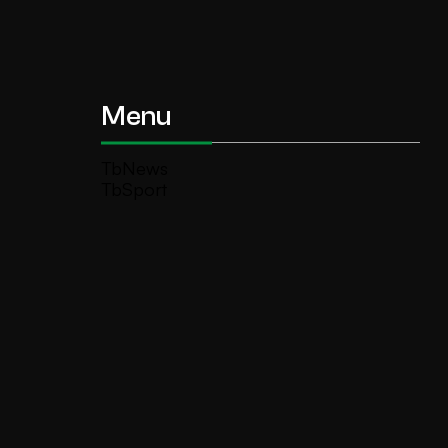
Menu
TbNews
TbSport
Programmi Tb
Diretta Tv (On Air)
Contatti
Invia segnalazione
TeleBoario R.B.1 SB S.r.l.
Piazza Medaglie d’Oro, 1 25047 Darfo
Boario Terme (BS)