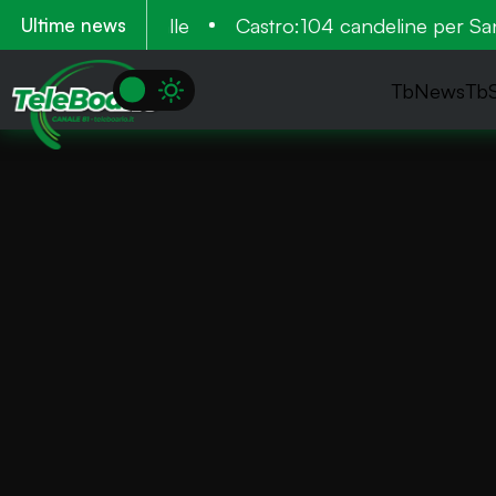
più volte in valle
Castro:104 candeline per Santi
Ultime news
TbNews
Tb