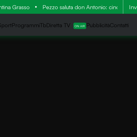
na Grasso
Pezzo saluta don Antonio: cinquant’anni al
Inv
Sport
ProgrammiTb
Diretta TV
Pubblicità
Contatti