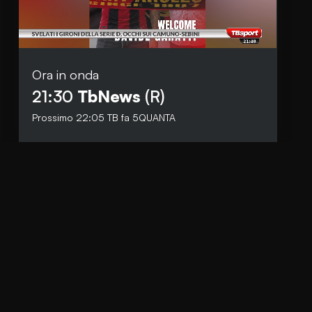
Ora in onda
Social
21:30
TbNews
(R)
Facebook
Prossimo
22:05
TB fa 5QUANTA
Instagram
Whatsapp
anti.