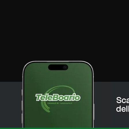
Sca
del