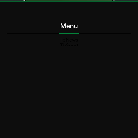
Menu
TbNews
TbSport
Programmi Tb
Diretta Tv (On Air)
Contatti
Invia segnalazione
Contatti
+39 0364 532727
info@teleboario.tv
Social