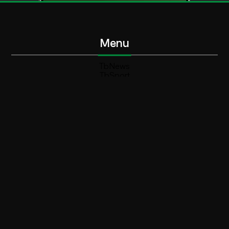
Menu
TbNews
TbSport
Programmi Tb
Diretta Tv (On Air)
Contatti
Invia segnalazione
Contatti
+39 0364 532727
info@teleboario.tv
Social