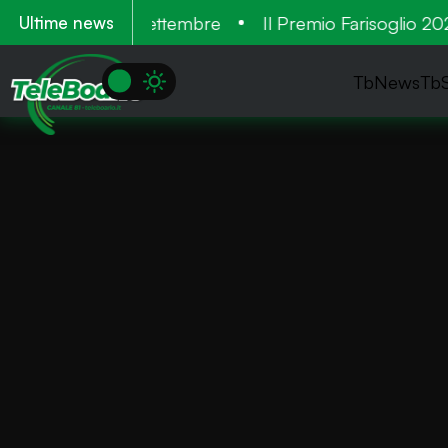
 Tre cantieri a settembre
Il Premio Farisoglio 2026 
Ultime news
TbNews
Tb