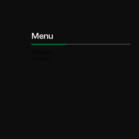
Menu
TbNews
TbSport
Programmi Tb
Diretta Tv (On Air)
Contatti
Invia segnalazione
TeleBoario R.B.1 SB S.r.l.
Piazza Medaglie d’Oro, 1 25047 Darfo
Boario Terme (BS)