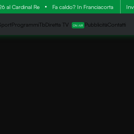
al Cardinal Re
Fa caldo? In Franciacorta la vendem
Inv
Sport
ProgrammiTb
Diretta TV
Pubblicità
Contatti