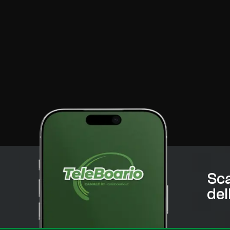
Sca
del