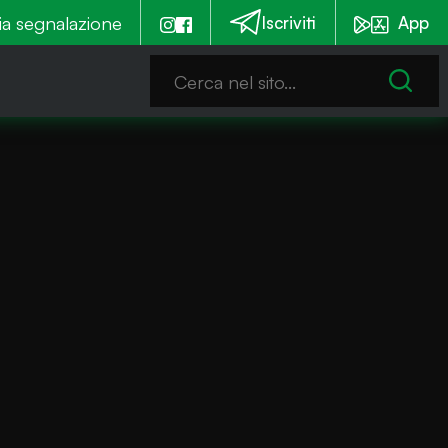
mia è notturna
ia segnalazione
Emergenza alghe: Iseo stanzia un co
Iscriviti
App