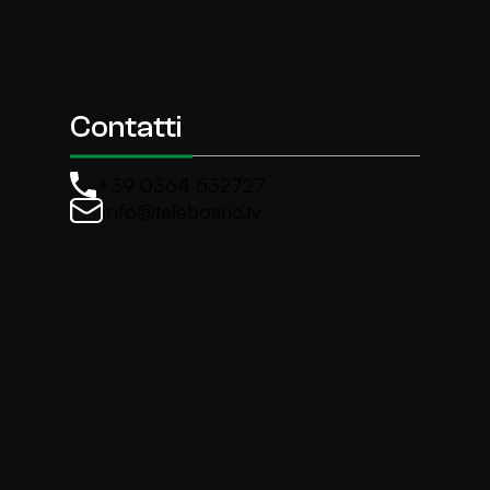
Contatti
+39 0364 532727
info@teleboario.tv
La newsletter di TeleBoario
Iscriviti e ricevi ogni settimane le news più import