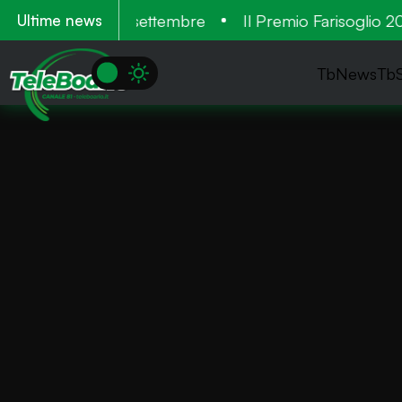
. Tre cantieri a settembre
Il Premio Farisoglio 2026
Ultime news
TbNews
Tb