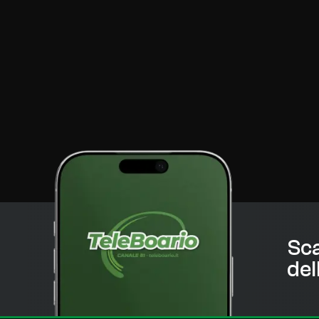
Sca
del