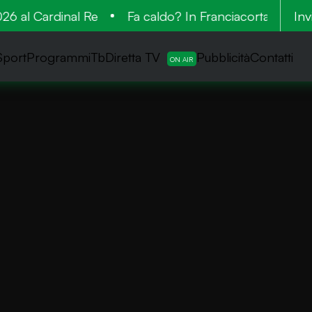
 al Cardinal Re
Fa caldo? In Franciacorta la vende
Inv
Sport
ProgrammiTb
Diretta TV
Pubblicità
Contatti