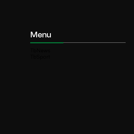
Menu
TbNews
TbSport
Programmi Tb
Diretta Tv (On Air)
Contatti
Invia segnalazione
TeleBoario R.B.1 SB S.r.l.
Piazza Medaglie d’Oro, 1 25047 Darfo
Boario Terme (BS)