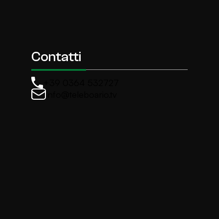
Contatti
+39 0364 532727
info@teleboario.tv
La newsletter di TeleBoario
Iscriviti e ricevi ogni settimane le news più import