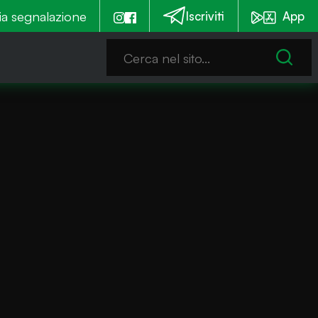
mmia è notturna
ia segnalazione
Emergenza alghe: Iseo stanzia un c
Iscriviti
App