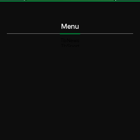
Menu
TbNews
TbSport
Programmi Tb
Diretta Tv (On Air)
Contatti
Invia segnalazione
Contatti
+39 0364 532727
info@teleboario.tv
Social