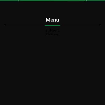
Menu
TbNews
TbSport
Programmi Tb
Diretta Tv (On Air)
Contatti
Invia segnalazione
Contatti
+39 0364 532727
info@teleboario.tv
Social