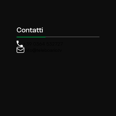
Contatti
+39 0364 532727
info@teleboario.tv
La newsletter di TeleBoario
Iscriviti e ricevi ogni settimane le news più import