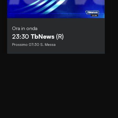
Ora in onda
Social
23:30
TbNews
(R)
Facebook
Prossimo
07:30
S. Messa
Instagram
Whatsapp
anti.