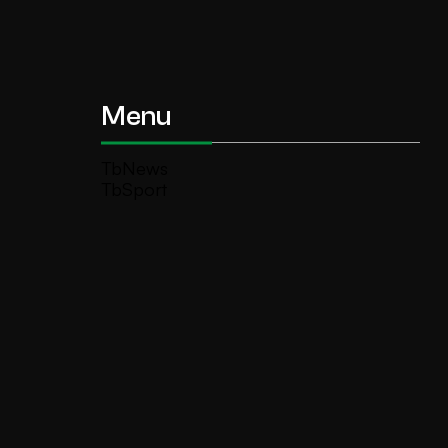
Menu
TbNews
TbSport
Programmi Tb
Diretta Tv (On Air)
Contatti
Invia segnalazione
TeleBoario R.B.1 SB S.r.l.
Piazza Medaglie d’Oro, 1 25047 Darfo
Boario Terme (BS)