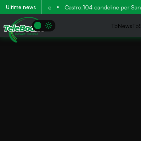
 più volte in valle
Castro:104 candeline per Santi
Ultime news
TbNews
Tb