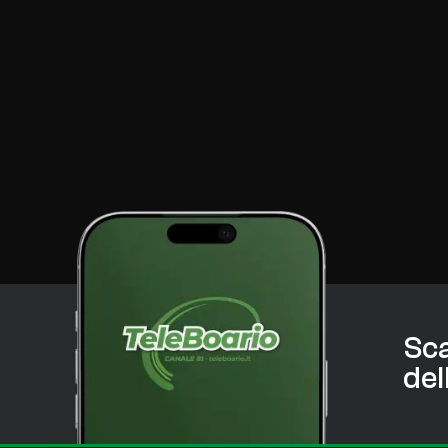
Sca
del