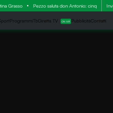
na Grasso
Pezzo saluta don Antonio: cinquant’anni a
Inv
Sport
ProgrammiTb
Diretta TV
Pubblicità
Contatti