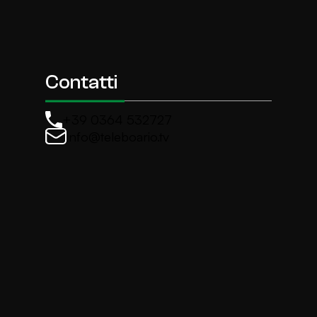
Contatti
+39 0364 532727
info@teleboario.tv
La newsletter di TeleBoario
Iscriviti e ricevi ogni settimane le news più import