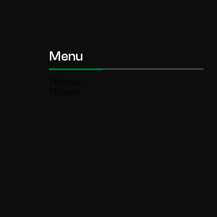
Menu
TbNews
TbSport
Programmi Tb
Diretta Tv (On Air)
Contatti
Invia segnalazione
TeleBoario R.B.1 SB S.r.l.
Piazza Medaglie d’Oro, 1 25047 Darfo
Boario Terme (BS)