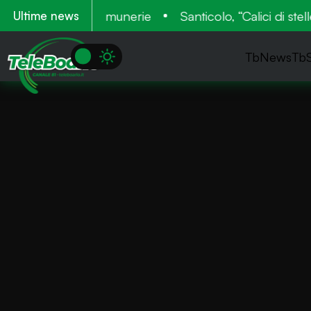
Medioevo con Camunerie
Santicolo, “Calici di stelle
Ultime news
TbNews
Tb