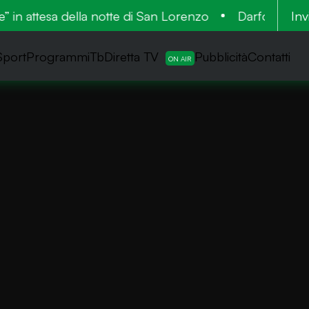
” in attesa della notte di San Lorenzo
Darfo, incendio 
Inv
Sport
ProgrammiTb
Diretta TV
Pubblicità
Contatti