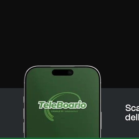
Sca
del