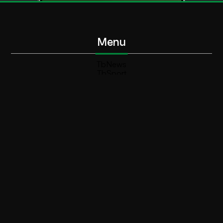
Menu
TbNews
TbSport
Programmi Tb
Diretta Tv (On Air)
Contatti
Invia segnalazione
Contatti
+39 0364 532727
info@teleboario.tv
Social