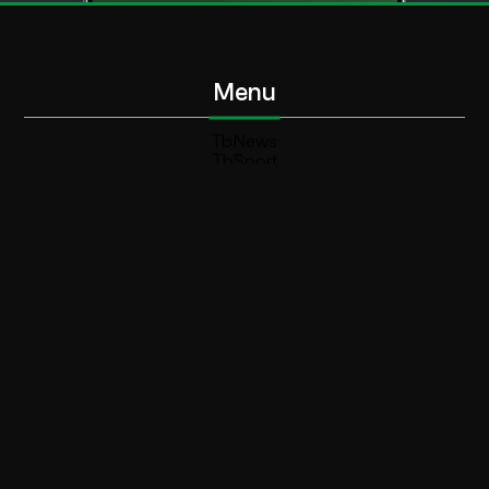
Menu
TbNews
TbSport
Programmi Tb
Diretta Tv (On Air)
Contatti
Invia segnalazione
Contatti
+39 0364 532727
info@teleboario.tv
Social