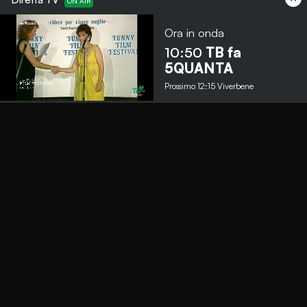
Ora in onda
10:50
TB fa
Menu
5QUANTA
Prossimo
12:15
Viverbene
TbNews
TbSport
Programmi Tb
Diretta Tv (On Air)
Contatti
Invia segnalazione
Contatti
+39 0364 532727
info@teleboario.tv
Social