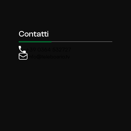
Contatti
+39 0364 532727
info@teleboario.tv
La newsletter di TeleBoario
Iscriviti e ricevi ogni settimane le news più import