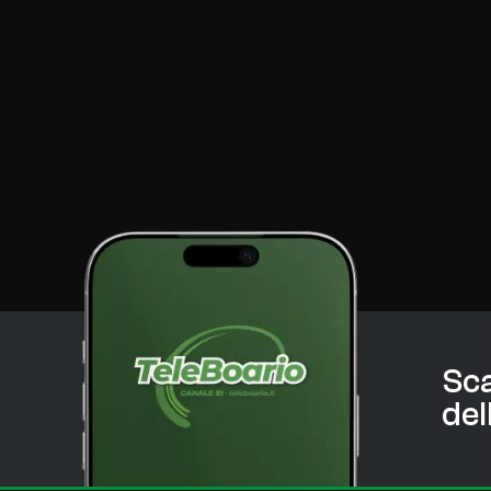
Sca
del