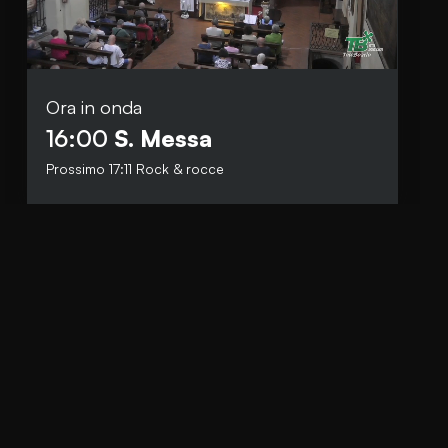
Ora in onda
Social
16:00
S. Messa
Facebook
Prossimo
17:11
Rock & rocce
Instagram
Whatsapp
anti.