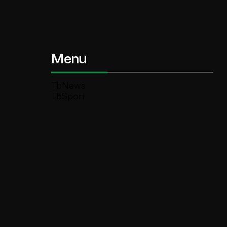
Menu
TbNews
TbSport
Programmi Tb
Diretta Tv (On Air)
Contatti
Invia segnalazione
TeleBoario R.B.1 SB S.r.l.
Piazza Medaglie d’Oro, 1 25047 Darfo
Boario Terme (BS)