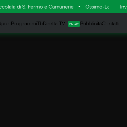
olata di S. Fermo e Camunerie
Ossimo-Lozio: 900mila
Inv
Sport
ProgrammiTb
Diretta TV
Pubblicità
Contatti