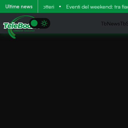
erati dagli elicotteri
Eventi del weekend: tra fiacc
Ultime news
TbNews
Tb