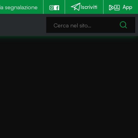
 euro per la messa in sicurezza. Tre cantieri a settemb
ia segnalazione
Iscriviti
App