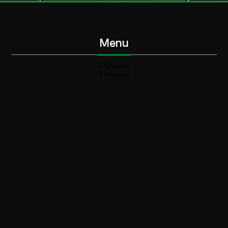
Menu
TbNews
TbSport
Programmi Tb
Diretta Tv (On Air)
Contatti
Invia segnalazione
Contatti
+39 0364 532727
info@teleboario.tv
Social