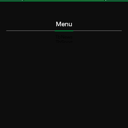
Menu
TbNews
TbSport
Programmi Tb
Diretta Tv (On Air)
Contatti
Invia segnalazione
Contatti
+39 0364 532727
info@teleboario.tv
Social