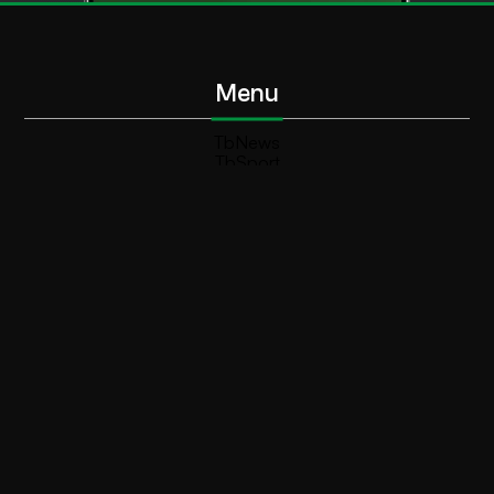
Menu
TbNews
TbSport
Programmi Tb
Diretta Tv (On Air)
Contatti
Invia segnalazione
Contatti
+39 0364 532727
info@teleboario.tv
Social