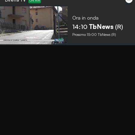
Ora in onda
Menu
14:10
TbNews
(R)
Prossimo
15:00
TbNews (R)
TbNews
TbSport
Programmi Tb
Diretta Tv (On Air)
Contatti
Invia segnalazione
Contatti
+39 0364 532727
info@teleboario.tv
Social