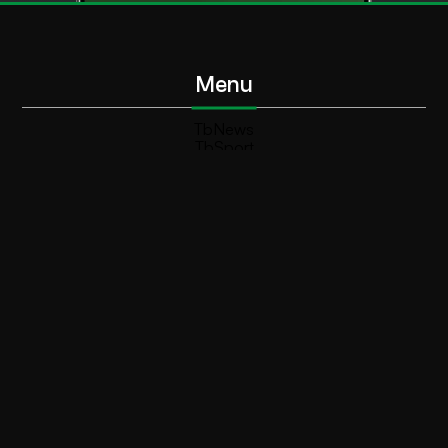
Menu
TbNews
TbSport
Programmi Tb
Diretta Tv (On Air)
Contatti
Invia segnalazione
Contatti
+39 0364 532727
info@teleboario.tv
Social