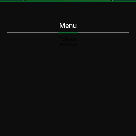
Menu
TbNews
TbSport
Programmi Tb
Diretta Tv (On Air)
Contatti
Invia segnalazione
Contatti
+39 0364 532727
info@teleboario.tv
Social