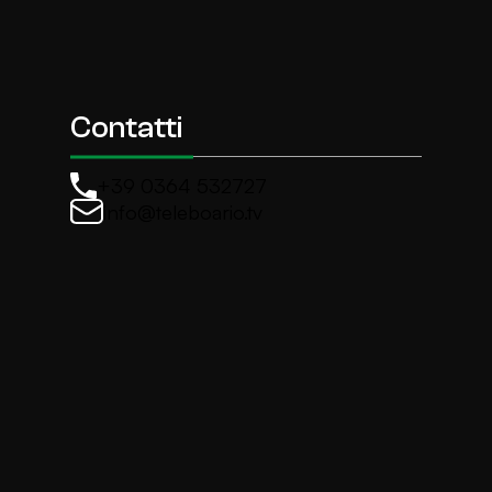
Contatti
+39 0364 532727
info@teleboario.tv
La newsletter di TeleBoario
Iscriviti e ricevi ogni settimane le news più import