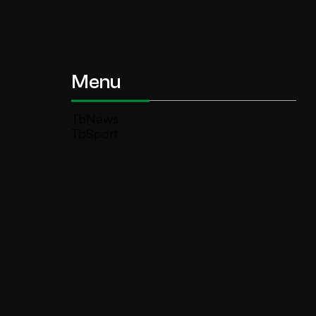
Menu
TbNews
TbSport
Programmi Tb
Diretta Tv (On Air)
Contatti
Invia segnalazione
TeleBoario R.B.1 SB S.r.l.
Piazza Medaglie d’Oro, 1 25047 Darfo
Boario Terme (BS)