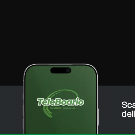
Sca
del