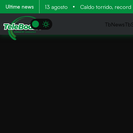
tamento 11 12 e 13 agosto
Caldo torrido, record neg
Ultime news
TbNews
Tb