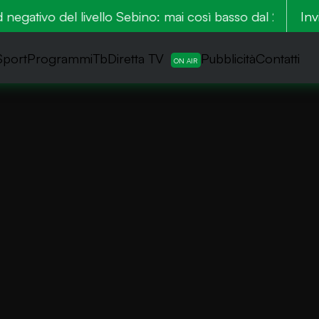
gativo del livello Sebino: mai così basso dal 2022
Inv
Sport
ProgrammiTb
Diretta TV
Pubblicità
Contatti