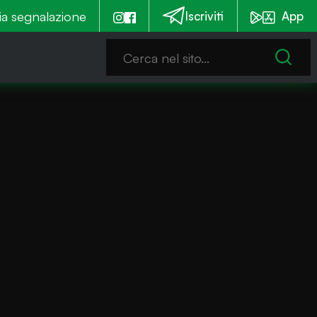
ia segnalazione
Alla festa della transumanza anche un concorso per i f
Iscriviti
App