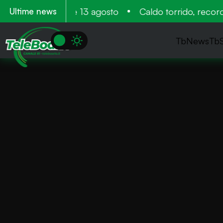
ntamento 11 12 e 13 agosto
Caldo torrido, record ne
Ultime news
TbNews
Tb