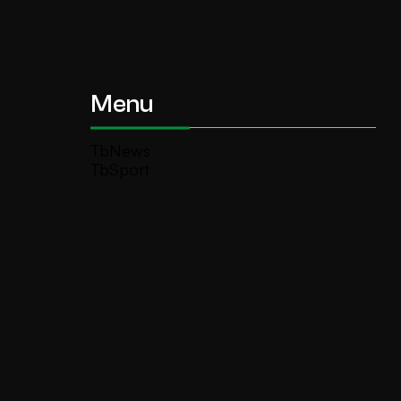
Menu
TbNews
TbSport
Programmi Tb
Diretta Tv (On Air)
Contatti
Invia segnalazione
TeleBoario R.B.1 SB S.r.l.
Piazza Medaglie d’Oro, 1 25047 Darfo
Boario Terme (BS)