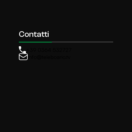
Contatti
+39 0364 532727
info@teleboario.tv
La newsletter di TeleBoario
Iscriviti e ricevi ogni settimane le news più import