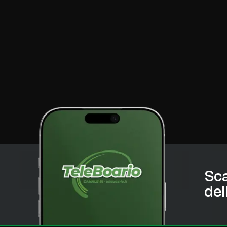
Sca
del