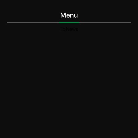
Menu
TbNews
TbSport
Programmi Tb
Diretta Tv (On Air)
Contatti
Invia segnalazione
Contatti
+39 0364 532727
info@teleboario.tv
Social