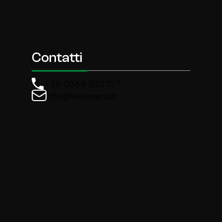
Contatti
+39 0364 532727
info@teleboario.tv
La newsletter di TeleBoario
Iscriviti e ricevi ogni settimane le news più import