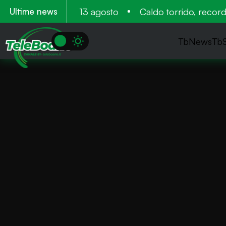
ntamento 11 12 e 13 agosto
Caldo torrido, record ne
Ultime news
TbNews
Tb