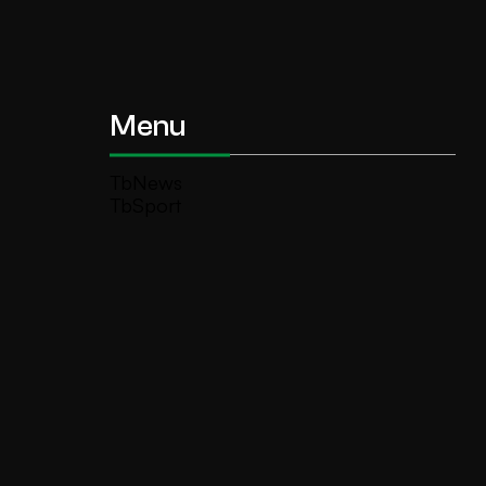
Menu
TbNews
TbSport
Programmi Tb
Diretta Tv (On Air)
Contatti
Invia segnalazione
TeleBoario R.B.1 SB S.r.l.
Piazza Medaglie d’Oro, 1 25047 Darfo
Boario Terme (BS)