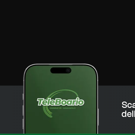
Sca
del