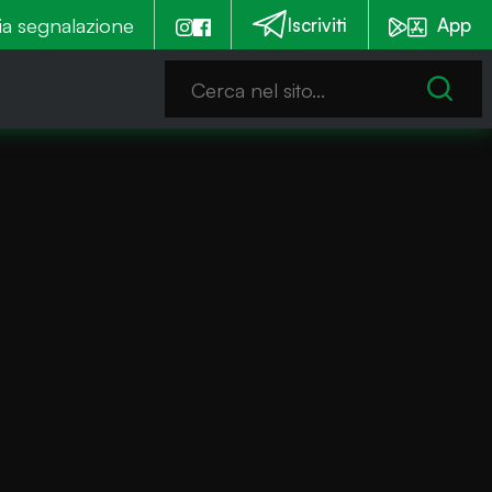
ia segnalazione
Alla festa della transumanza anche un concorso per i 
Iscriviti
App