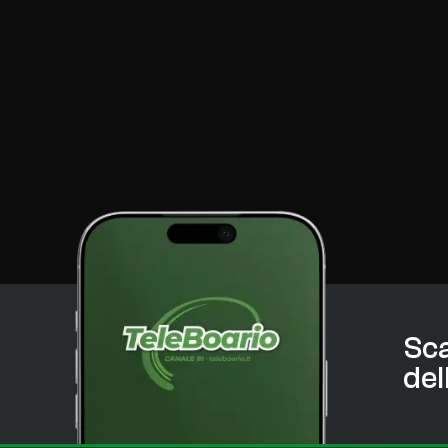
Sca
del