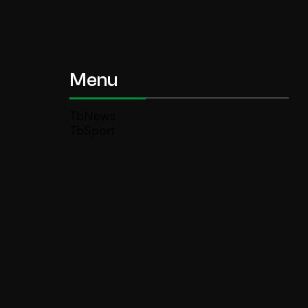
Menu
TbNews
TbSport
Programmi Tb
Diretta Tv (On Air)
Contatti
Invia segnalazione
TeleBoario R.B.1 SB S.r.l.
Piazza Medaglie d’Oro, 1 25047 Darfo
Boario Terme (BS)