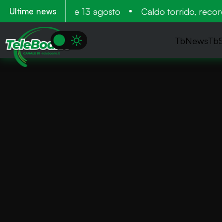
ntamento 11 12 e 13 agosto
Caldo torrido, record n
Ultime news
TbNews
Tb