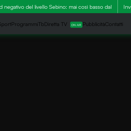
egativo del livello Sebino: mai così basso dal 2022
Inv
Sport
ProgrammiTb
Diretta TV
Pubblicità
Contatti