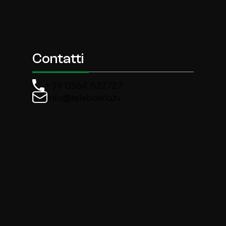
Contatti
+39 0364 532727
info@teleboario.tv
La newsletter di TeleBoario
Iscriviti e ricevi ogni settimane le news più import