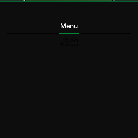
Menu
TbNews
TbSport
Programmi Tb
Diretta Tv (On Air)
Contatti
Invia segnalazione
Contatti
+39 0364 532727
info@teleboario.tv
Social