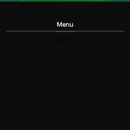
Menu
TbNews
TbSport
Programmi Tb
Diretta Tv (On Air)
Contatti
Invia segnalazione
Contatti
+39 0364 532727
info@teleboario.tv
Social