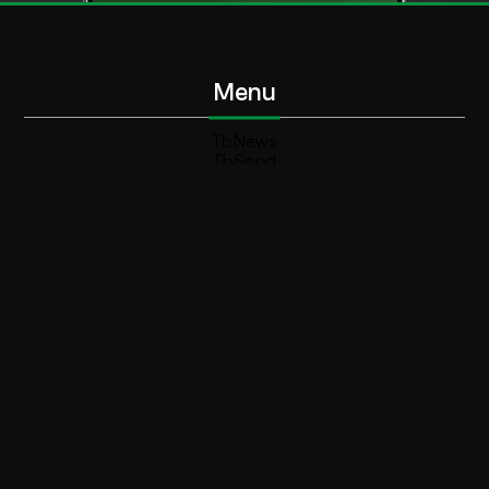
Menu
TbNews
TbSport
Programmi Tb
Diretta Tv (On Air)
Contatti
Invia segnalazione
Contatti
+39 0364 532727
info@teleboario.tv
Social