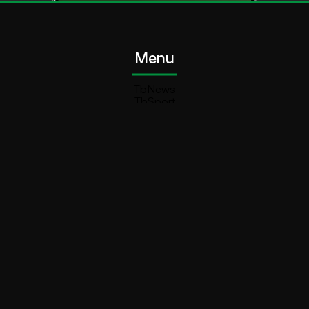
Menu
TbNews
TbSport
Programmi Tb
Diretta Tv (On Air)
Contatti
Invia segnalazione
Contatti
+39 0364 532727
info@teleboario.tv
Social