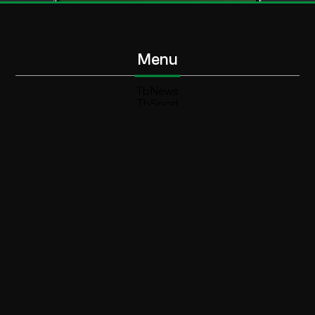
Menu
TbNews
TbSport
Programmi Tb
Diretta Tv (On Air)
Contatti
Invia segnalazione
Contatti
+39 0364 532727
info@teleboario.tv
Social