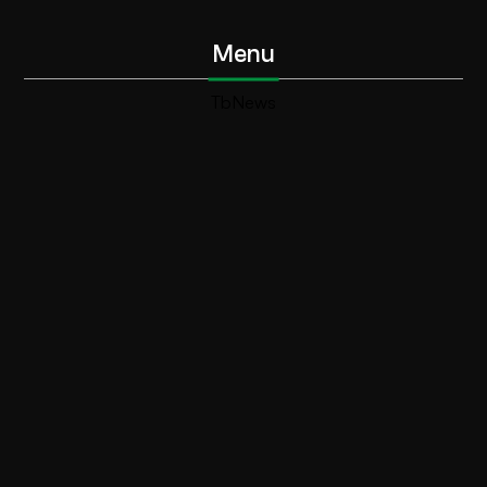
Menu
TbNews
TbSport
Programmi Tb
Diretta Tv (On Air)
Contatti
Invia segnalazione
Contatti
+39 0364 532727
info@teleboario.tv
Social