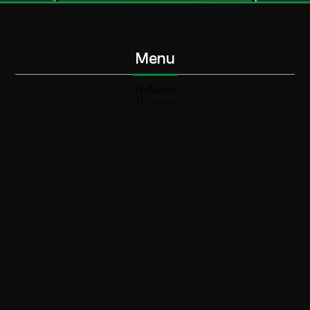
Menu
TbNews
TbSport
Programmi Tb
Diretta Tv (On Air)
Contatti
Invia segnalazione
Contatti
+39 0364 532727
info@teleboario.tv
Social