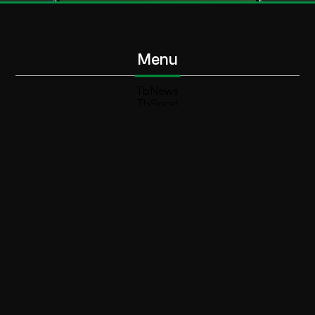
Menu
TbNews
TbSport
Programmi Tb
Diretta Tv (On Air)
Contatti
Invia segnalazione
Contatti
+39 0364 532727
info@teleboario.tv
Social