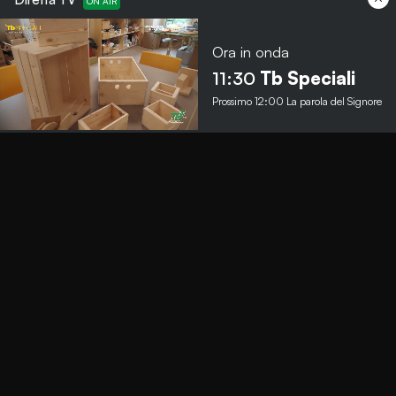
Ora in onda
Menu
11:30
Tb Speciali
Prossimo
12:00
La parola del Signore
TbNews
TbSport
Programmi Tb
Diretta Tv (On Air)
Contatti
Invia segnalazione
Contatti
+39 0364 532727
info@teleboario.tv
Social