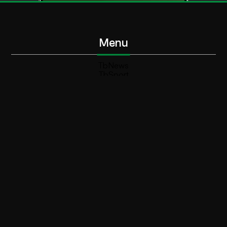
Menu
TbNews
TbSport
Programmi Tb
Diretta Tv (On Air)
Contatti
Invia segnalazione
Contatti
+39 0364 532727
info@teleboario.tv
Social