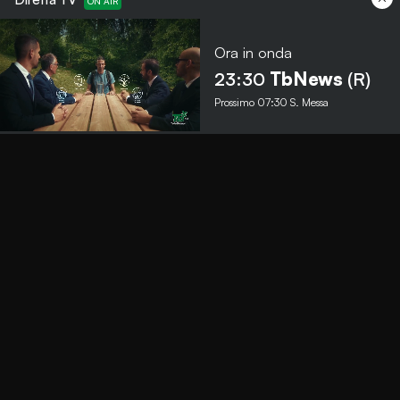
Ora in onda
Menu
23:30
TbNews
(R)
Prossimo
07:30
S. Messa
TbNews
TbSport
Programmi Tb
Diretta Tv (On Air)
Contatti
Invia segnalazione
Contatti
+39 0364 532727
info@teleboario.tv
Social