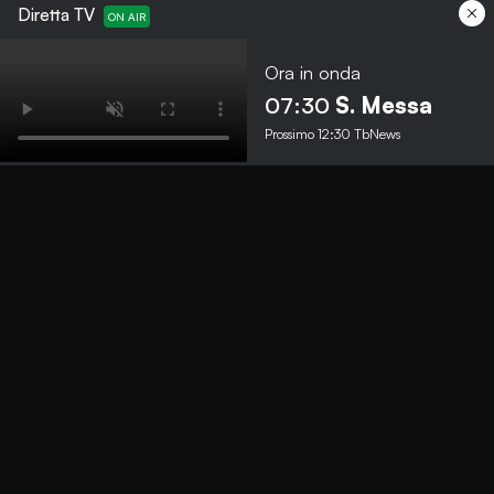
Diretta TV
Ora in onda
Menu
07:30
S. Messa
Prossimo
12:30
TbNews
TbNews
TbSport
Programmi Tb
Diretta Tv (On Air)
Contatti
Invia segnalazione
Contatti
+39 0364 532727
info@teleboario.tv
Social